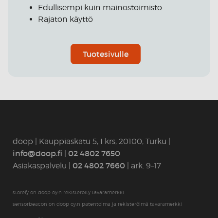
Edullisempi kuin mainostoimisto
Rajaton käyttö
Tuotesivulle
doop | Kauppiaskatu 5, I krs, 20100, Turku |
info@doop.fi
02 4802 7650
|
02 4802 7660
Asiakaspalvelu |
| ark. 9–17
storefy on doop oy:n rekisteröity tavaramerkki
sensorbeacon on doop oy:n patentoima ja rekisteröimä tavaramerkki