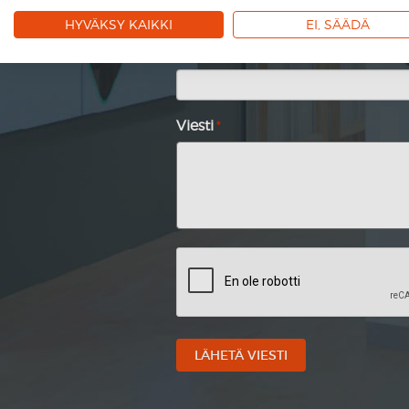
HYVÄKSY KAIKKI
EI, SÄÄDÄ
Sähköposti
*
Viesti
*
CAPTCHA