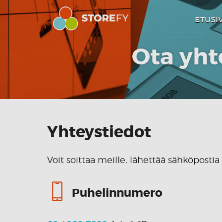
ETUSI
Ota yht
Yhteystiedot
Voit soittaa meille, lähettää sähköposti
Puhelinnumero