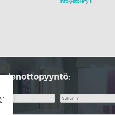
info@storefy.fi
teydenottopyyntö:
 ja
ja
Sukunimi