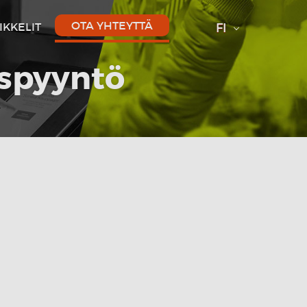
OTA YHTEYTTÄ
IKKELIT
FI
uspyyntö