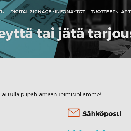
VU
DIGITAL SIGNAGE -INFONÄYTÖT
TUOTTEET
ART
eyttä tai jätä tarjo
a tai tulla piipahtamaan toimistollamme!
Sähköposti