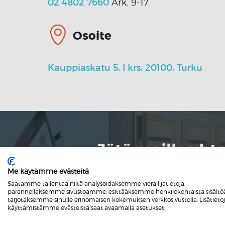
02 4802 7660
Ark. 9-17
Osoite
Kauppiaskatu 5, I krs, 20100, Turku
Jätä meille yh
Me käytämme evästeitä
Nimi
*
Saatamme tallentaa niitä analysoidaksemme vierailijatietoja,
parannellaksemme sivustoamme, esittääksemme henkilökohtaista sisältöä
tarjotaksemme sinulle erinomaisen kokemuksen verkkosivustolla. Lisätieto
Nimi
käyttämistämme evästeistä saat avaamalla asetukset.
Yritys
*