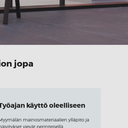
ion jopa
Työajan käyttö oleelliseen
Myymälän mainosmateriaalien ylläpito ja
päivitykset vievät perinteisellä