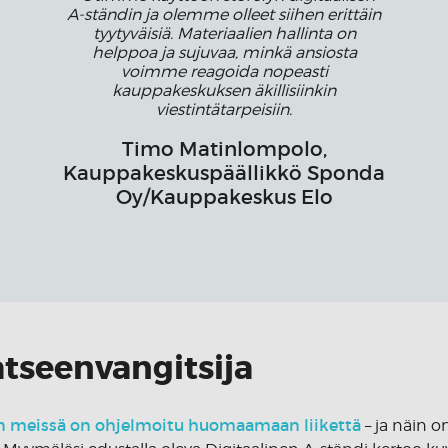
A-ständin ja olemme olleet siihen erittäin
tyytyväisiä. Materiaalien hallinta on
helppoa ja sujuvaa, minkä ansiosta
voimme reagoida nopeasti
kauppakeskuksen äkillisiinkin
viestintätarpeisiin.
Timo Matinlompolo,
Kauppakeskuspäällikkö Sponda
Oy/Kauppakeskus Elo
tseenvangitsija
n meissä on ohjelmoitu huomaamaan liikettä
– ja näin o