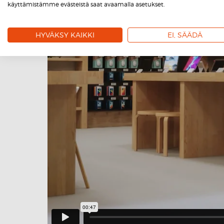
käyttämistämme evästeistä saat avaamalla asetukset.
HYVÄKSY KAIKKI
EI, SÄÄDÄ