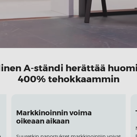
linen A-ständi herättää huom
400% tehokkaammin
Markkinoinnin voima
oikeaan aikaan
a
Suuretkin panostukset markkinointiin voivat