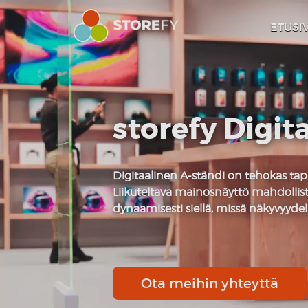
ETUSI
storefy Digit
Digitaalinen A-ständi on tehokas tapa
Liikuteltava mainosnäyttö mahdollis
dynaamisesti siellä, missä näkyvyydel
Ota meihin yhteyttä