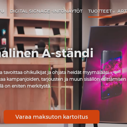
VU
DIGITAL SIGNAGE -INFONÄYTÖT
TUOTTEET
ART
aalinen
A-ständi
 tavoittaa ohikulkijat ja ohjata heidät myymälääsi.
taa kampanjoiden, tarjousten ja muun sisällön esittämisen
lä on eniten merkitystä.
Varaa maksuton kartoitus