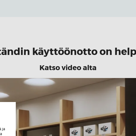
tändin käyttöönotto on hel
Katso video alta
 ja
ja