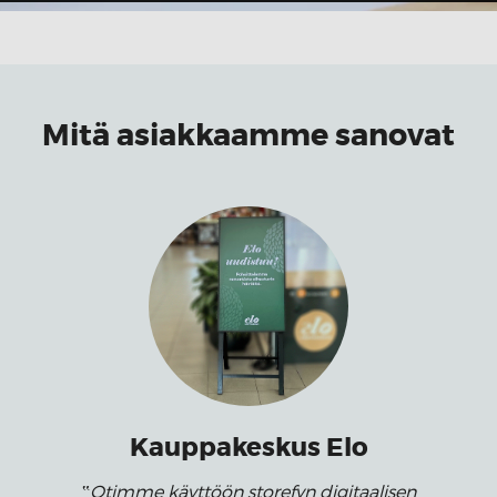
Mitä asiakkaamme sanovat
Kauppakeskus Elo
Otimme käyttöön storefyn digitaalisen