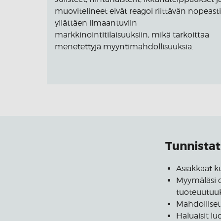
muovitelineet eivät reagoi riittävän nopeasti
yllättäen ilmaantuviin
markkinointitilaisuuksiin, mikä tarkoittaa
menetettyjä myyntimahdollisuuksia.
Tunnistat
Asiakkaat k
Myymäläsi o
tuoteuutuuk
Mahdolliset 
Haluaisit lu