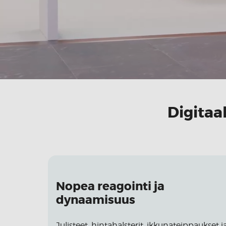
Digitaa
Nopea reagointi ja
dynaamisuus
Julisteet, hintahalsterit, ikkunateippaukset j