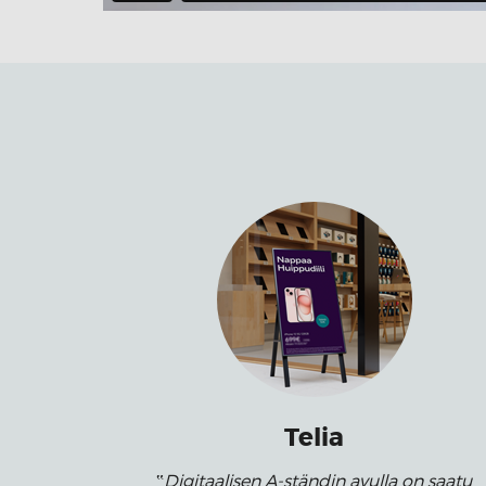
Telia
Digitaalisen A-ständin avulla on saatu