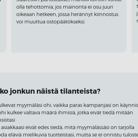
olla tehottomia, jos mainonta ei osu juuri
oikeaan hetkeen, jossa herännyt kiinnostus
voi muuttua ostopäätökseksi.
ko jonkun näistä tilanteista?
ulkevat myymäläsi ohi, vaikka paras kampanjasi on käynni
hi kulkee valtava määrä ihmisiä, jotka eivät tiedä mitään
sistasi
asiakkaasi eivät edes tiedä, mitä myymälässäsi on tarjolla
oda eläviä mielikuvia tuotteistasi, mutta se ei onnistu tuloste