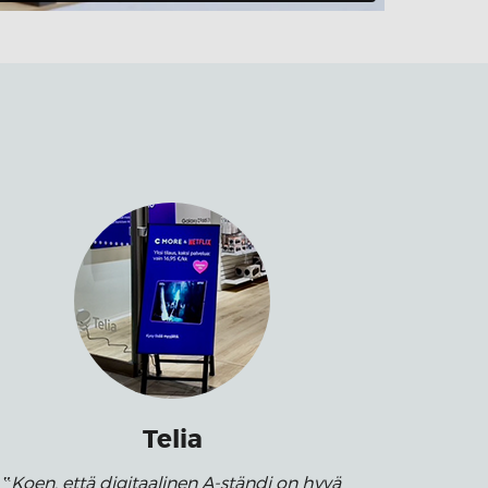
Telia
Koen, että digitaalinen A-ständi on hyvä