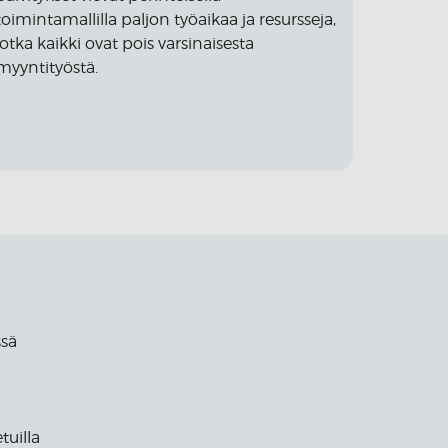
toimintamallilla paljon työaikaa ja resursseja,
jotka kaikki ovat pois varsinaisesta
myyntityöstä.
ssä
tuilla