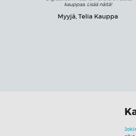
kauppaa. Lisää näitä!
Myyjä, Telia Kauppa
Ka
Joki