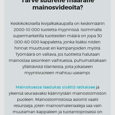
Tarve suurelle määrälle
mainosvideoita?
Keskikokoisella kivijalkakaupalla on keskimäärin
2000-10 000 tuotetta myynnissä. Isommalla
supermarketilla tuotteiden määrä on jopa 30
000-60 000 kappaletta, jonka lisäksi niiden
hinnat muuttuvat eri kampanjoiden myötä.
Työmäärä on valtava, jos tuotteita halutaan
mainostaa sesonkien vaihtuessa, puhumattakaan
yllättävistä tilanteista, joita jokaiseen
myyntivuoteen mahtuu useampi.
Mainoksessa laadukas sisältö ratkaisee
ja
yleensä seuraavaksi käännytään mainostoimiston
puoleen. Mainostoimistossa asiointi vaatii
resursseja, joten mainosmateriaaleja saa vain
muutaman kappaleen ja tuotantoprosessi on