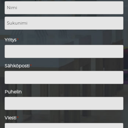
Nimi
Sukunimi
Yritys
*
Sähköposti
*
Puhelin
Viesti
*