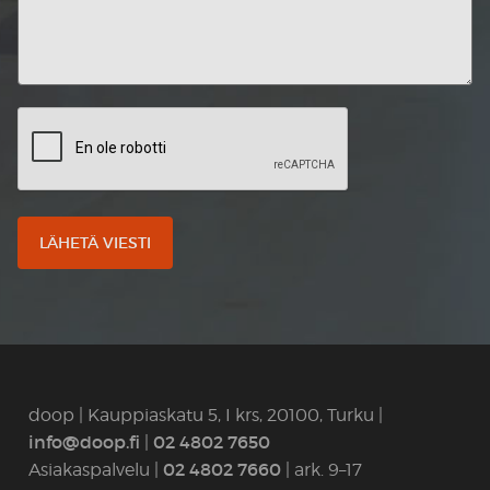
CAPTCHA
doop | Kauppiaskatu 5, I krs, 20100, Turku |
info@doop.fi
02 4802 7650
|
02 4802 7660
Asiakaspalvelu |
| ark. 9–17