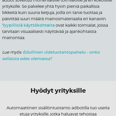
adbot soveltuu monenlaisille toimialoille ja eri kokoisille
yrityksille. Se palvelee yhtä hyvin pieniä paikallisia
liikkeitä kuin suuria ketjuja, joilla on tarve tuottaa ja
päivittää suuri määrä mainosmateriaalia eri kanaviin.
Tyypillisiä käyttökohteita
ovat kaikki toimialat, joissa
tarvitaan visuaalisesti näyttävää ja ajankohtaista
mainontaa.
Edullinen videtuotantopalvelu – onko
Lue myös:
sellaista edes olemassa?
Hyödyt yrityksille
Automaattinen sisällöntuotanto adbotilla tuo useita
etuja yrityksille, jotka haluavat tehostaa