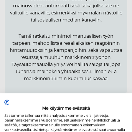
mainosvideot automaattisesti sekä julkaisee ne
valituille kanaville, esimerkiksi myymälän näytöille
tai sosiaalisen median kanaviin.
Tämä ratkaisu minimoi manuaalisen työn
tarpeen, mahdollistaa reaaliaikaisen reagoinnin
hintamuutoksiin ja kampanjoihin, sekä vapauttaa
resursseja muuhun markkinointityöhön.
Täysautomaatiolla yritys voi hallita satoja tai jopa
tuhansia mainoksia yhtäaikaisesti, ilman että
markkinointitiimin kuormitus kasvaa.
Me käytämme evästeitä
Saatamme tallentaa niitä analysoidaksemme vierailijatietoja,
parannellaksemme sivustoamme, esittääksemme henkilökohtaista
sisältöä ja tarjotaksemme sinulle erinomaisen kokemuksen
verkkosivustolla. Lisätietoja käyttämistämme evästeistä saat avaamalla