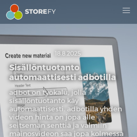
18.8.2025
Sisällöntuotanto
automaattisesti adbotilla
adbot on työkalu, jolla
sisällöntuotanto käy
automaattisesti. adbotilla yhden
videon hinta on jopa alle
seitsemän senttiä ja valmiin
mainosvideon saa jopa kolmessa