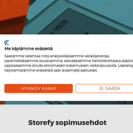
Me käytämme evästeitä
Saatamme tallentaa niitä analysoidaksemme vierailijatietoja,
parannellaksemme sivustoamme, esittääksemme henkilökohtaista sisältöä
tarjotaksemme sinulle erinomaisen kokemuksen verkkosivustolla. Lisätieto
käyttämistämme evästeistä saat avaamalla asetukset.
HYVÄKSY KAIKKI
EI, SÄÄDÄ
Storefy sopimusehdot