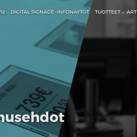
VU
DIGITAL SIGNAGE -INFONÄYTÖT
TUOTTEET
ART
imusehdot