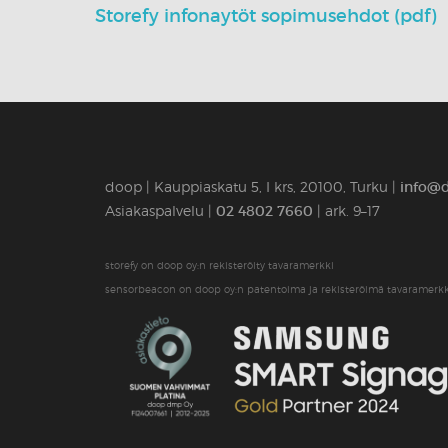
Storefy infonaytöt sopimusehdot (pdf)
doop | Kauppiaskatu 5, I krs, 20100, Turku |
info@d
Asiakaspalvelu |
02 4802 7660
| ark. 9–17
storefy on doop oy:n rekisteröity tavaramerkki
sensorbeacon on doop oy:n patentoima ja rekisteröimä tavaramerkk