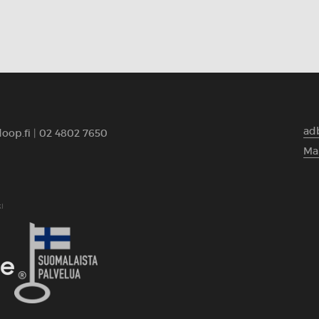
ad
oop.fi
|
02 4802 7650
Ma
i