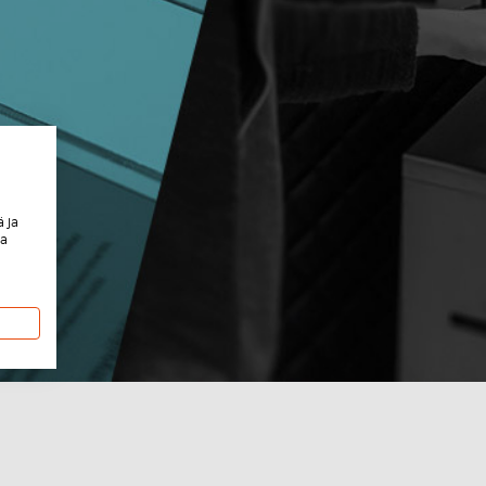
 ja
ja