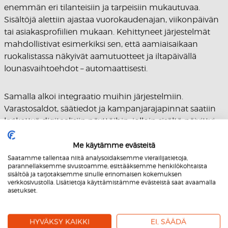
enemmän eri tilanteisiin ja tarpeisiin mukautuvaa.
Sisältöjä alettiin ajastaa vuorokaudenajan, viikonpäivän
tai asiakasprofiilien mukaan. Kehittyneet järjestelmät
mahdollistivat esimerkiksi sen, että aamiaisaikaan
ruokalistassa näkyivät aamutuotteet ja iltapäivällä
lounasvaihtoehdot – automaattisesti.
Samalla alkoi integraatio muihin järjestelmiin.
Varastosaldot, säätiedot ja kampanjarajapinnat saatiin
kytkettyä digitaalisiin näyttöihin, jolloin sisältö päivittyi
tarpeen mukaan. Myös interaktiivisuus lisääntyi
kosketusnäyttöjen ja mobiiliyhteyksien avulla.
Me käytämme evästeitä
Saatamme tallentaa niitä analysoidaksemme vierailijatietoja,
parannellaksemme sivustoamme, esittääksemme henkilökohtaista
Tehokkaampaa markkinointia digital
Lue myös:
sisältöä ja tarjotaksemme sinulle erinomaisen kokemuksen
verkkosivustolla. Lisätietoja käyttämistämme evästeistä saat avaamalla
signagen avulla
asetukset.
HYVÄKSY KAIKKI
EI, SÄÄDÄ