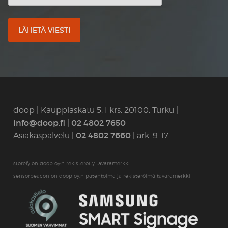
doop | Kauppiaskatu 5, I krs, 20100, Turku |
info@doop.fi
02 4802 7650
|
02 4802 7660
Asiakaspalvelu |
| ark. 9–17
storefy on doop oy:n rekisteröity tavaramerkki
sensorbeacon on doop oy:n patentoima ja rekisteröimä tavaramerkki