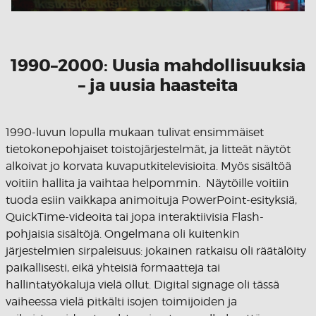
1990–2000: Uusia mahdollisuuksia
– ja uusia haasteita
1990-luvun lopulla mukaan tulivat ensimmäiset
tietokonepohjaiset toistojärjestelmät, ja litteät näytöt
alkoivat jo korvata kuvaputkitelevisioita. Myös sisältöä
voitiin hallita ja vaihtaa helpommin. Näytöille voitiin
tuoda esiin vaikkapa animoituja PowerPoint-esityksiä,
QuickTime-videoita tai jopa interaktiivisia Flash-
pohjaisia sisältöjä. Ongelmana oli kuitenkin
järjestelmien sirpaleisuus: jokainen ratkaisu oli räätälöity
paikallisesti, eikä yhteisiä formaatteja tai
hallintatyökaluja vielä ollut. Digital signage oli tässä
vaiheessa vielä pitkälti isojen toimijoiden ja