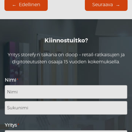
Edellinen
Seuraava
Kiinnostuitko?
Yritys storefy:n takana on doop – retail-ratkaisujen ja
digitoteutusten osaaja 15 vuoden kokemuksella.
Nimi
*
Nimi
Sukunimi
Yritys
*