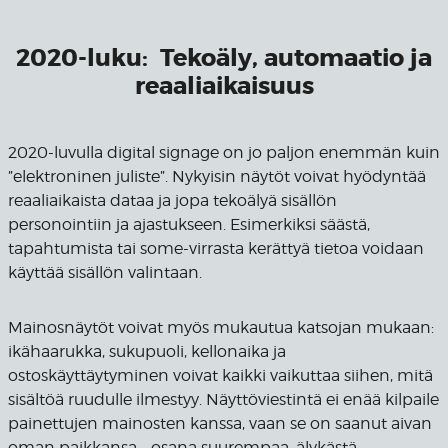
2020-luku: Tekoäly, automaatio ja
reaaliaikaisuus
2020-luvulla digital signage on jo paljon enemmän kuin
”elektroninen juliste”. Nykyisin näytöt voivat hyödyntää
reaaliaikaista dataa ja jopa tekoälyä sisällön
personointiin ja ajastukseen. Esimerkiksi säästä,
tapahtumista tai some-virrasta kerättyä tietoa voidaan
käyttää sisällön valintaan.
Mainosnäytöt voivat myös mukautua katsojan mukaan:
ikähaarukka, sukupuoli, kellonaika ja
ostoskäyttäytyminen voivat kaikki vaikuttaa siihen, mitä
sisältöä ruudulle ilmestyy. Näyttöviestintä ei enää kilpaile
painettujen mainosten kanssa, vaan se on saanut aivan
oman paikkansa – osana suurempaa, älykästä