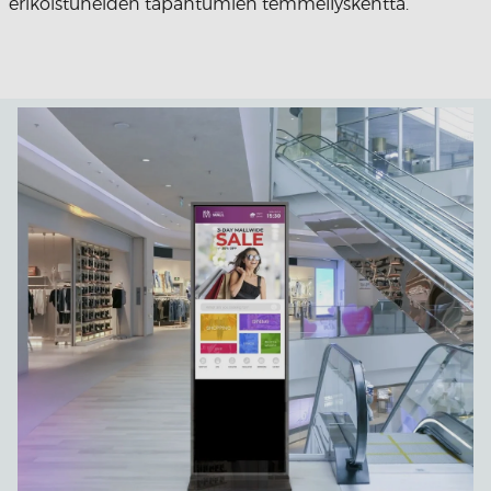
erikoistuneiden tapahtumien temmellyskenttä.