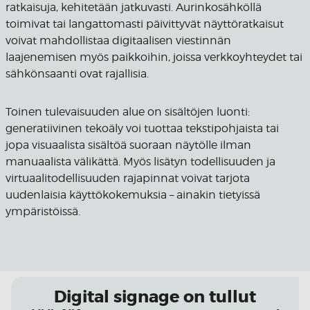
ratkaisuja, kehitetään jatkuvasti. Aurinkosähköllä
toimivat tai langattomasti päivittyvät näyttöratkaisut
voivat mahdollistaa digitaalisen viestinnän
laajenemisen myös paikkoihin, joissa verkkoyhteydet tai
sähkönsaanti ovat rajallisia.
Toinen tulevaisuuden alue on sisältöjen luonti:
generatiivinen tekoäly voi tuottaa tekstipohjaista tai
jopa visuaalista sisältöä suoraan näytölle ilman
manuaalista välikättä. Myös lisätyn todellisuuden ja
virtuaalitodellisuuden rajapinnat voivat tarjota
uudenlaisia käyttökokemuksia – ainakin tietyissä
ympäristöissä.
Digital signage on tullut