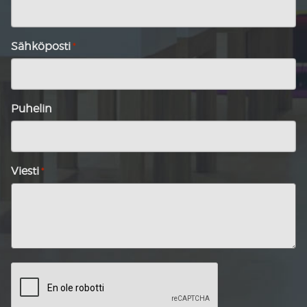
Sähköposti
*
Puhelin
Viesti
*
CAPTCHA