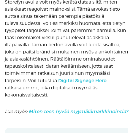
Storefyn avulla voit myös kerätä dataa siitä, miten
asiakkaat reagoivat mainoksiisi. Tämä arvokas tieto
auttaa sinua tekemään parempia päätöksiä
tulevaisuudessa. Voit esimerkiksi huomata, että tietyn
tyyppiset tarjoukset toimivat paremmin aamulla, kun
taas toisenlaiset viestit puhuttelevat asiakkaita
iltapäivällä. Tämän tiedon avulla voit luoda sisältöä,
joka on paitsi brändisi mukainen myös ajankohtainen
ja asiakaslähtöinen. Räätälöimme ominaisuudet
tapauskohtaisesti datan keräämiseen, jotta saat
toimivimman ratkaisun juuri sinun myymäläsi
Digital Signage Hero
tarpeisiin. Voit tutustua
-
ratkaisuumme, joka digitalisoi myymäläsi
kokonaisvaltaisesti.
Miten teen hyvää myymälämarkkinointia?
Lue myös: