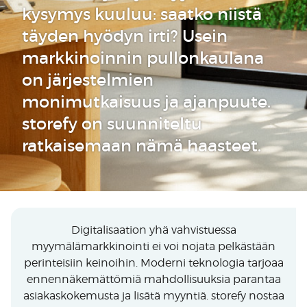
kysymys kuuluu: saatko niistä
täyden hyödyn irti? Usein
markkinoinnin pullonkaulana
on järjestelmien
monimutkaisuus ja ajanpuute.
storefy on suunniteltu
ratkaisemaan nämä haasteet.
Digitalisaation yhä vahvistuessa
myymälämarkkinointi ei voi nojata pelkästään
perinteisiin keinoihin. Moderni teknologia tarjoaa
ennennäkemättömiä mahdollisuuksia parantaa
asiakaskokemusta ja lisätä myyntiä. storefy nostaa