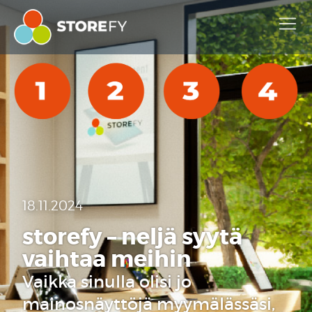
18.11.2024
storefy – neljä syytä
vaihtaa meihin
Vaikka sinulla olisi jo
mainosnäyttöjä myymälässäsi,