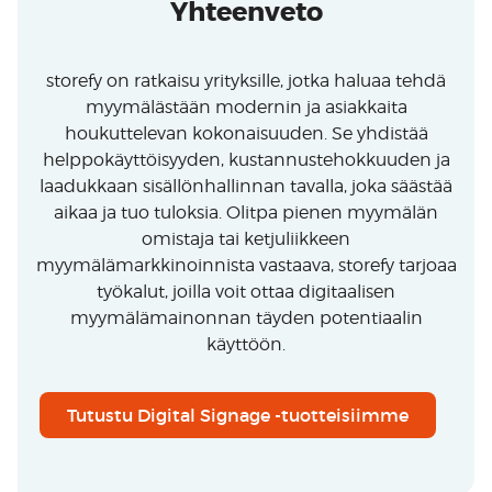
Yhteenveto
storefy on ratkaisu yrityksille, jotka haluaa tehdä
myymälästään modernin ja asiakkaita
houkuttelevan kokonaisuuden. Se yhdistää
helppokäyttöisyyden, kustannustehokkuuden ja
laadukkaan sisällönhallinnan tavalla, joka säästää
aikaa ja tuo tuloksia. Olitpa pienen myymälän
omistaja tai ketjuliikkeen
myymälämarkkinoinnista vastaava, storefy tarjoaa
työkalut, joilla voit ottaa digitaalisen
myymälämainonnan täyden potentiaalin
käyttöön.
Tutustu Digital Signage -tuotteisiimme