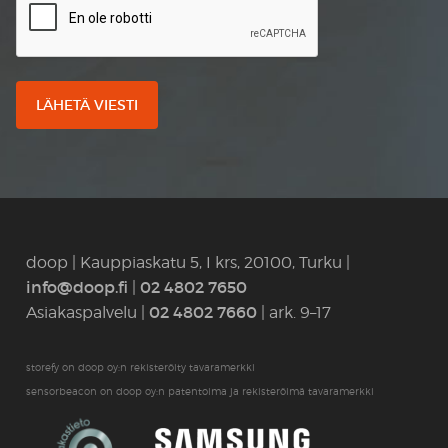
doop | Kauppiaskatu 5, I krs, 20100, Turku |
info@doop.fi
02 4802 7650
|
02 4802 7660
Asiakaspalvelu |
| ark. 9–17
storefy on doop oy:n rekisteröity tavaramerkki
sensorbeacon on doop oy:n patentoima ja rekisteröimä tavaramerkki