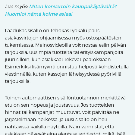
Miten konvertoin kauppakäytävältä?
Lue myös:
Huomioi nämä kolme asiaa!
Laadukas sisältö on tehokas työkalu paitsi
asiakasvirtojen ohjaamisessa myös ostospäätösten
tukemisessa. Mainosvideoilla voit nostaa esiin päivän
tarjouksia, uusimpia tuotteita tai erityiskampanjoita
juuri silloin, kun asiakkaat tekevät päätöksiään.
Esimerkiksi lisämyynti onnistuu helposti kohdistetulla
viestinnällä, kuten kassojen läheisyydessä pyörivillä
tarjouksilla.
Toinen automaattisen sisällöntuotannon merkittävä
etu on sen nopeus ja joustavuus. Jos tuotteiden
hinnat tai kampanjat muuttuvat, voit päivittää ne
järjestelmään hetkessä, ja uusi sisältö on heti
nähtävissä kaikilla näytöillä. Näin varmistat, että
asiakkaat näkevät aina ajantasaiset tiedot, mikä lisää