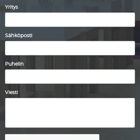
Yritys
*
Sähköposti
*
Puhelin
Viesti
*
CAPTCHA